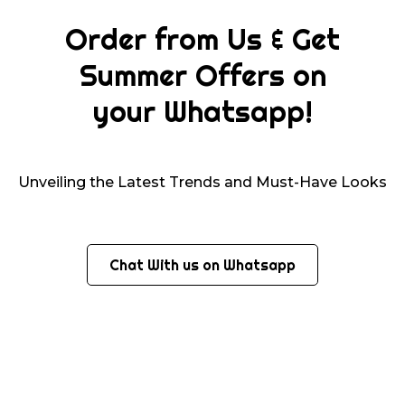
Order from Us & Get
Summer Offers on
your Whatsapp!
Unveiling the Latest Trends and Must-Have Looks
Chat With us on Whatsapp