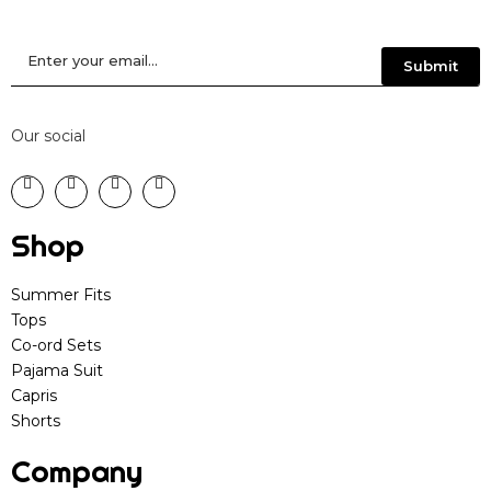
Our social
Shop
Summer Fits
Tops
Co-ord Sets
Pajama Suit
Capris
Shorts
Company