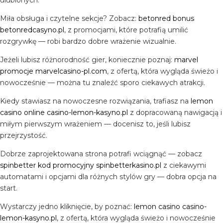
ulubionych.
Miła obsługa i czytelne sekcje? Zobacz:
betonred bonus
betonredcasyno.pl
, z promocjami, które potrafią umilić
rozgrywkę — robi bardzo dobre wrażenie wizualnie.
Jeżeli lubisz różnorodność gier, koniecznie poznaj:
marvel
promocje marvelcasino-pl.com
, z ofertą, która wygląda świeżo i
nowocześnie — można tu znaleźć sporo ciekawych atrakcji.
Kiedy stawiasz na nowoczesne rozwiązania, trafiasz na
lemon
casino online casino-lemon-kasyno.pl
z dopracowaną nawigacją i
miłym pierwszym wrażeniem — docenisz to, jeśli lubisz
przejrzystość.
Dobrze zaprojektowana strona potrafi wciągnąć — zobacz
spinbetter kod promocyjny spinbetterkasino.pl
z ciekawymi
automatami i opcjami dla różnych stylów gry — dobra opcja na
start.
Wystarczy jedno kliknięcie, by poznać:
lemon casino casino-
lemon-kasyno.pl
, z ofertą, która wygląda świeżo i nowocześnie