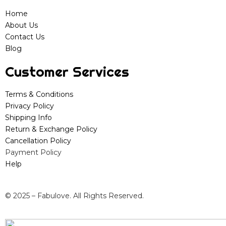
Home
About Us
Contact Us
Blog
Customer Services
Terms & Conditions
Privacy Policy
Shipping Info
Return & Exchange Policy
Cancellation Policy
Payment Policy
Help
© 2025 – Fabulove. All Rights Reserved.