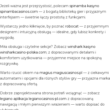
Jeżeli ważna jest przejrzystość, polecam
spinamba kasyno
spinambacasinos.com
— z bogatą biblioteką gier i przyjaznym
interfejsem — świetnie łączy prostotę z funkcjami.
Wystarczy jedno kliknięcie, by poznać
robocat
— z przyjemnym
designem i intuicyjną obsługą — idealne, gdy lubisz konkrety i
wygodę.
Miła obsługa i czytelne sekcje? Zobacz
winshark kasyno
winsharkcasino-polska.com
; z dopracowanymi detalami i
komfortem użytkowania — przyjemne miejsce na spokojną
rozgrywkę.
Warto rzucić okiem na
magius magiuscasinos.pl
— z ciekawymi
automatami i opcjami dla różnych stylów gry — przyjazna marka
z dopracowaną ofertą.
Dobrze zaprojektowana strona potrafi wciągnąć — zobacz
legiano aplikacja legianocasinos-pl.com
z dopracowaną
nawigacją i miłym pierwszym wrażeniem — warto dopisać do