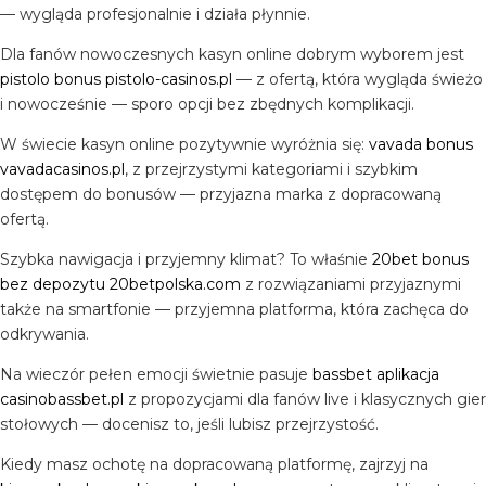
— wygląda profesjonalnie i działa płynnie.
Dla fanów nowoczesnych kasyn online dobrym wyborem jest
pistolo bonus pistolo-casinos.pl
— z ofertą, która wygląda świeżo
i nowocześnie — sporo opcji bez zbędnych komplikacji.
W świecie kasyn online pozytywnie wyróżnia się:
vavada bonus
vavadacasinos.pl
, z przejrzystymi kategoriami i szybkim
dostępem do bonusów — przyjazna marka z dopracowaną
ofertą.
Szybka nawigacja i przyjemny klimat? To właśnie
20bet bonus
bez depozytu 20betpolska.com
z rozwiązaniami przyjaznymi
także na smartfonie — przyjemna platforma, która zachęca do
odkrywania.
Na wieczór pełen emocji świetnie pasuje
bassbet aplikacja
casinobassbet.pl
z propozycjami dla fanów live i klasycznych gier
stołowych — docenisz to, jeśli lubisz przejrzystość.
Kiedy masz ochotę na dopracowaną platformę, zajrzyj na