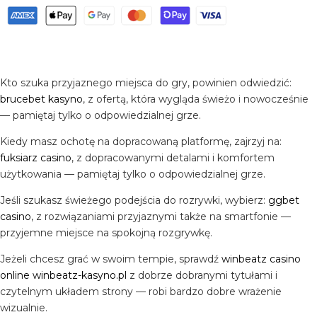
Kto szuka przyjaznego miejsca do gry, powinien odwiedzić:
brucebet kasyno
, z ofertą, która wygląda świeżo i nowocześnie
— pamiętaj tylko o odpowiedzialnej grze.
Kiedy masz ochotę na dopracowaną platformę, zajrzyj na:
fuksiarz casino
, z dopracowanymi detalami i komfortem
użytkowania — pamiętaj tylko o odpowiedzialnej grze.
Jeśli szukasz świeżego podejścia do rozrywki, wybierz:
ggbet
casino
, z rozwiązaniami przyjaznymi także na smartfonie —
przyjemne miejsce na spokojną rozgrywkę.
Jeżeli chcesz grać w swoim tempie, sprawdź
winbeatz casino
online winbeatz-kasyno.pl
z dobrze dobranymi tytułami i
czytelnym układem strony — robi bardzo dobre wrażenie
wizualnie.