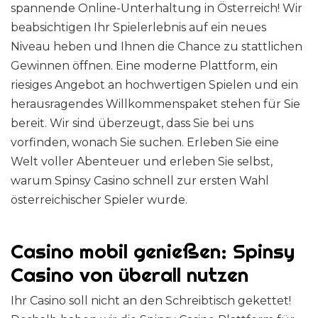
spannende Online-Unterhaltung in Österreich! Wir
beabsichtigen Ihr Spielerlebnis auf ein neues
Niveau heben und Ihnen die Chance zu stattlichen
Gewinnen öffnen. Eine moderne Plattform, ein
riesiges Angebot an hochwertigen Spielen und ein
herausragendes Willkommenspaket stehen für Sie
bereit. Wir sind überzeugt, dass Sie bei uns
vorfinden, wonach Sie suchen. Erleben Sie eine
Welt voller Abenteuer und erleben Sie selbst,
warum Spinsy Casino schnell zur ersten Wahl
österreichischer Spieler wurde.
Casino mobil genießen: Spinsy
Casino von überall nutzen
Ihr Casino soll nicht an den Schreibtisch gekettet!