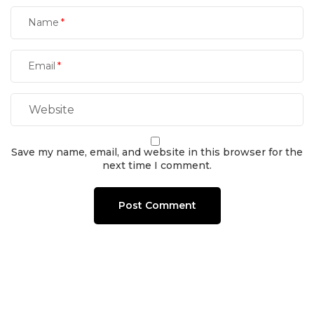
Name
Email
Save my name, email, and website in this browser for the
next time I comment.