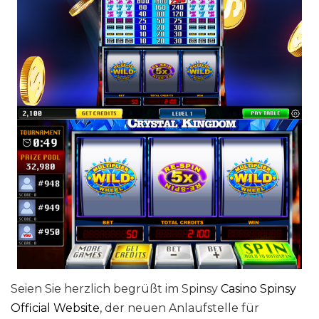
Seien Sie herzlich begrüßt im Spinsy
Casino Spinsy
Official Website
, der neuen Anlaufstelle für