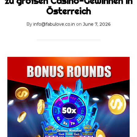
zu großen Casino-Gewinnen in
Österreich
By
info@fabulove.co.in
on
June 7, 2026