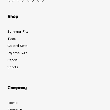
Shop
Summer Fits
Tops
Co-ord Sets
Pajama Suit
Capris
Shorts
Company
Home
About Us