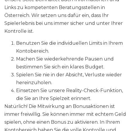
Links zu kompetenten Beratungsstellen in
Österreich. Wir setzen uns dafür ein, dass Ihr
Spielerlebnis bei uns immer sicher und unter Ihrer
Kontrolle ist.
Benutzen Sie die individuellen Limits in Ihrem
Kontobereich.
Machen Sie wiederkehrende Pausen und
bestimmen Sie sich ein klares Budget.
Spielen Sie nie in der Absicht, Verluste wieder
hereinzuholen.
Einsetzen Sie unsere Reality-Check-Funktion,
die Sie an Ihre Spielzeit erinnert.
Natürlich! Die Mitwirkung an Bonusaktionen ist
immer freiwillig. Sie können immer mit echtem Geld
spielen, ohne einen Bonus zu aktivieren. In Ihrem
Kontobereich haben Sie die volle Kontrolle und