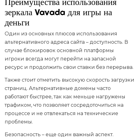
Преимущества использования
зеркала Vavada для игры на
деньги
Один из основных плюсов использования
альтернативного адреса сайта – доступность. В
случае блокировок основной платформы
игроки всегда могут перейти на запасной
ресурс и продолжить свои ставки без перерыва.
Также стоит отметить высокую скорость загрузки
страниц. Альтернативные домены часто
работают быстрее, так как меньше нагружены
трафиком, что позволяет сосредоточиться на
процессе и не отвлекаться на технические
проблемы.
Безопасность – еще один важный аспект.