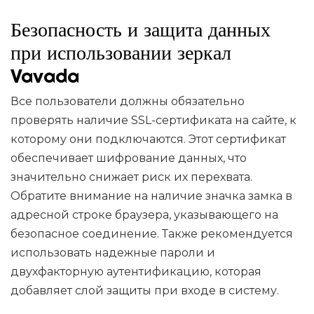
Безопасность и защита данных
при использовании зеркал
Vavada
Все пользователи должны обязательно
проверять наличие SSL-сертификата на сайте, к
которому они подключаются. Этот сертификат
обеспечивает шифрование данных, что
значительно снижает риск их перехвата.
Обратите внимание на наличие значка замка в
адресной строке браузера, указывающего на
безопасное соединение. Также рекомендуется
использовать надежные пароли и
двухфакторную аутентификацию, которая
добавляет слой защиты при входе в систему.