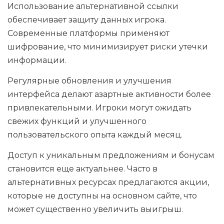
Использование альтернативной ссылки
обеспечивает защиту данных игрока.
Современные платформы применяют
шифрование, что минимизирует риски утечки
информации.
Регулярные обновления и улучшения
интерфейса делают азартные активности более
привлекательными. Игроки могут ожидать
свежих функций и улучшенного
пользовательского опыта каждый месяц.
Доступ к уникальным предложениям и бонусам
становится еще актуальнее. Часто в
альтернативных ресурсах предлагаются акции,
которые не доступны на основном сайте, что
может существенно увеличить выигрыш.