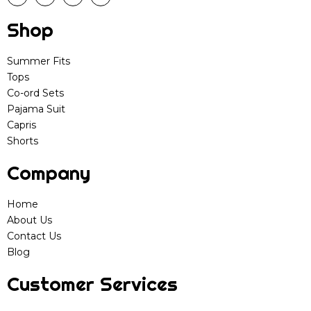
Shop
Summer Fits
Tops
Co-ord Sets
Pajama Suit
Capris
Shorts
Company
Home
About Us
Contact Us
Blog
Customer Services