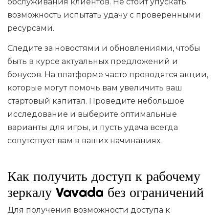
обслуживания клиентов. Не стоит упускать
возможность испытать удачу с проверенными
ресурсами.
Следите за новостями и обновлениями, чтобы
быть в курсе актуальных предложений и
бонусов. На платформе часто проводятся акции,
которые могут помочь вам увеличить ваш
стартовый капитал. Проведите небольшое
исследование и выберите оптимальные
варианты для игры, и пусть удача всегда
сопутствует вам в ваших начинаниях.
Как получить доступ к рабочему
зеркалу Vavada без ограничений
Для получения возможности доступа к