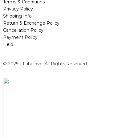
Terms & Conditions
Privacy Policy
Shipping Info
Return & Exchange Policy
Cancellation Policy
Payment Policy
Help
© 2025 – Fabulove. All Rights Reserved.