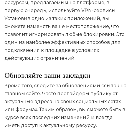
ресурсам, предлагаемым на платформе, в
первую очередь, используйте VPN-сервисы.
Установив одно из таких приложений, вы
сможете изменять ваше местоположение, что
позволит игнорировать любые блокировки. Это
один из наиболее эффективных способов для
подключения к площадке в условиях
действующих ограничений.
Обновляйте ваши закладки
Кроме того, следите за обновлениями ссылок на
главном сайте. Часто провайдеры публикуют
актуальные адреса на своих социальных сетях
или форумах. Таким образом, вы сможете быть в
курсе всех последних изменений и всегда
иметь доступ к актуальному ресурсу.